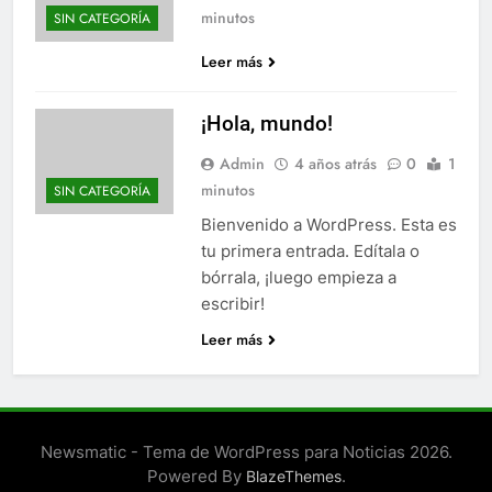
minutos
SIN CATEGORÍA
Leer más
¡Hola, mundo!
Admin
4 años atrás
0
1
minutos
SIN CATEGORÍA
Bienvenido a WordPress. Esta es
tu primera entrada. Edítala o
bórrala, ¡luego empieza a
escribir!
Leer más
Newsmatic - Tema de WordPress para Noticias 2026.
Powered By
.
BlazeThemes