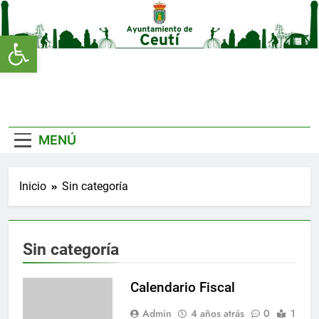
Saltar
al
Abrir barra de herramientas
contenido
Ayuntamien
De Ceutí
MENÚ
Inicio
Sin categoría
Sin categoría
Calendario Fiscal
Admin
4 años atrás
0
1