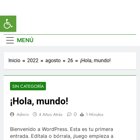
Saltar
al
Abrir barra de herramientas
Ayuntamien
contenido
De Ceutí
MENÚ
Inicio
2022
agosto
26
¡Hola, mundo!
SIN CATEGORÍA
¡Hola, mundo!
0
Admin
4 Años Atrás
1 Minutos
Bienvenido a WordPress. Esta es tu primera
entrada. Edítala o bórrala, ¡luego empieza a